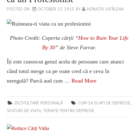
FORMARE NLP
POSTED ON
OCTOBER 13, 2015
BY
HORAȚIU UIFĂLEAN
Photo Credit: Coperta cărții “
How to Ruin Your Life
By 30
” de Steve Farrar.
Îți este cunoscut genul acela de persoane care atunci
când totul merge ca pe roate cred că e ceva în
neregulă? Parcă aud cum …
Read More
DEZVOLTARE PERSONALĂ
CUM SA SCAPI DE DEPRESIE
,
SFATURI DE VIATA
,
TERAPIE PENTRU DEPRESIE