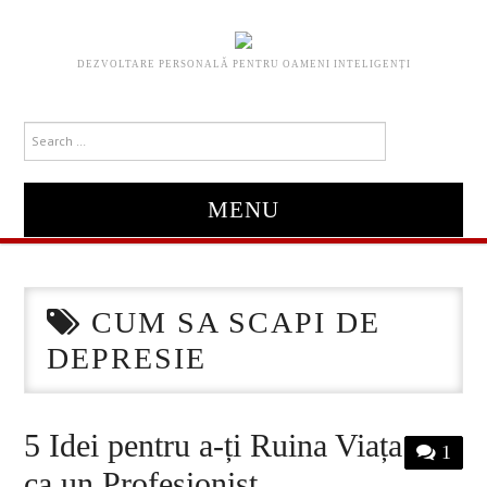
DEZVOLTARE PERSONALĂ PENTRU OAMENI INTELIGENȚI
MENU
HOME
CUM SA SCAPI DE
ABOUT
DEPRESIE
DESPRE MINE
5 Idei pentru a-ți Ruina Viața
FREE E-BOOK
1
ca un Profesionist