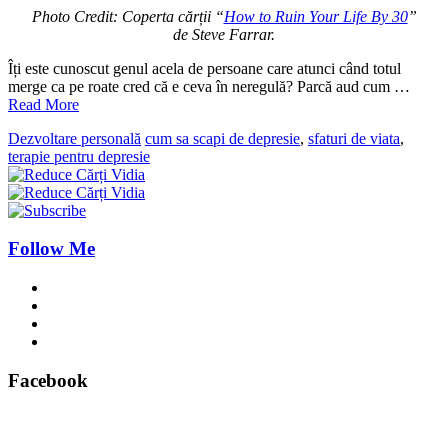
Photo Credit: Coperta cărții “
How to Ruin Your Life By 30
”
de Steve Farrar.
Îți este cunoscut genul acela de persoane care atunci când totul
merge ca pe roate cred că e ceva în neregulă? Parcă aud cum …
Read More
Dezvoltare personală
cum sa scapi de depresie
,
sfaturi de viata
,
terapie pentru depresie
Follow Me
Facebook