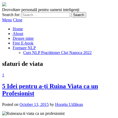
Dezvoltare personală pentru oameni inteligenți
Search for:
Menu
Close
Home
About
Despre mine
Free E-book
Formare NLP
Curs NLP Practitioner Cluj Napoca 2022
sfaturi de viata
1
5 Idei pentru a-ți Ruina Viața ca un
Profesionist
Posted on
October 13, 2015
by
Horațiu Uifălean