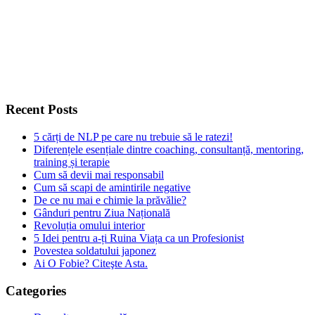
Recent Posts
5 cărți de NLP pe care nu trebuie să le ratezi!
Diferențele esențiale dintre coaching, consultanță, mentoring,
training și terapie
Cum să devii mai responsabil
Cum să scapi de amintirile negative
De ce nu mai e chimie la prăvălie?
Gânduri pentru Ziua Națională
Revoluția omului interior
5 Idei pentru a-ți Ruina Viața ca un Profesionist
Povestea soldatului japonez
Ai O Fobie? Citeşte Asta.
Categories