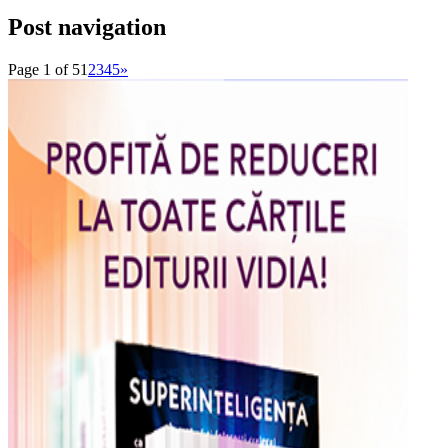
Post navigation
Page 1 of 5
1
2
3
4
5
»