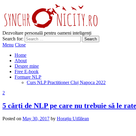
Dezvoltare personală pentru oameni inteligenți
Search for:
Menu
Close
Home
About
Despre mine
Free E-book
Formare NLP
Curs NLP Practitioner Cluj Napoca 2022
2
5 cărți de NLP pe care nu trebuie să le rate
Posted on
May 30, 2017
by
Horațiu Uifălean