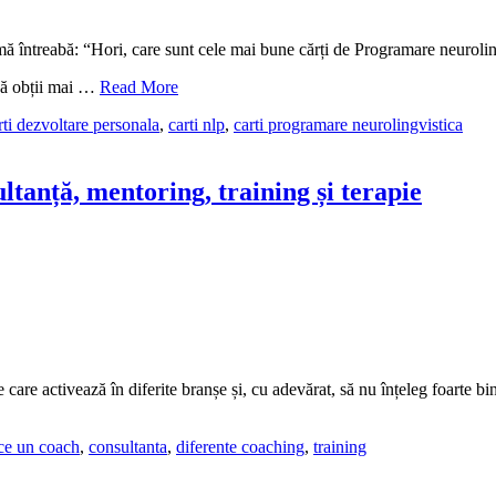
 mă întreabă: “Hori, care sunt cele mai bune cărți de Programare neuroli
 să obții mai …
Read More
rti dezvoltare personala
,
carti nlp
,
carti programare neurolingvistica
ultanță, mentoring, training și terapie
are activează în diferite branșe și, cu adevărat, să nu înțeleg foarte bin
ce un coach
,
consultanta
,
diferente coaching
,
training