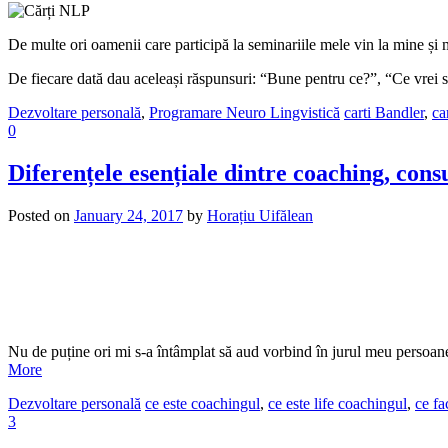
De multe ori oamenii care participă la seminariile mele vin la mine și
De fiecare dată dau aceleași răspunsuri: “Bune pentru ce?”, “Ce vrei
Dezvoltare personală
,
Programare Neuro Lingvistică
carti Bandler
,
ca
0
Diferențele esențiale dintre coaching, cons
Posted on
January 24, 2017
by
Horațiu Uifălean
Nu de puține ori mi s-a întâmplat să aud vorbind în jurul meu persoane c
More
Dezvoltare personală
ce este coachingul
,
ce este life coachingul
,
ce fa
3