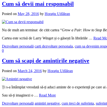
Cum să devii mai responsabil
Posted on
May 28, 2016
by
Horațiu Uifălean
Nu de mult am terminat de citit cartea “
Grow a Pair: How to Stop Bei
Cartea este scrisă de Larry Winget și o găsești în librăriile
…
Read Mo
Dezvoltare personală
carti dezvoltare personala
,
cum sa devenim respo
0
Cum să scapi de amintirile negative
Posted on
March 24, 2016
by
Horațiu Uifălean
Ți s-a întâmplat vreodată să-ți aduci aminte de o experiență pe care ai
Sau să-ți imaginezi o …
Read More
Dezvoltare personală
amintiri negative
,
cum treci de suferinta
,
suferin