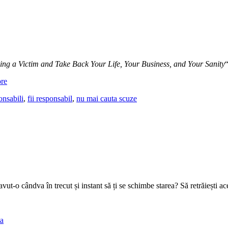
ng a Victim and Take Back Your Life, Your Business, and Your Sanity
“
re
nsabili
,
fii responsabil
,
nu mai cauta scuze
 avut-o cândva în trecut și instant să ți se schimbe starea? Să retrăieșt
ta