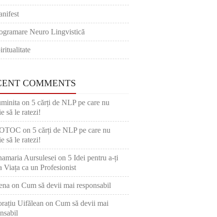
nifest
ogramare Neuro Lingvistică
iritualitate
CENT COMMENTS
minita
on
5 cărți de NLP pe care nu
e să le ratezi!
OTOC
on
5 cărți de NLP pe care nu
e să le ratezi!
amaria Aursulesei
on
5 Idei pentru a-ți
 Viața ca un Profesionist
ena
on
Cum să devii mai responsabil
rațiu Uifălean
on
Cum să devii mai
nsabil