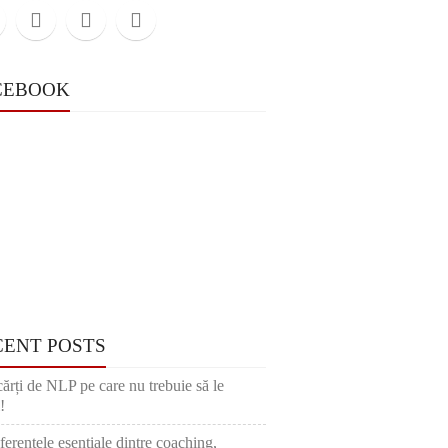
CEBOOK
CENT POSTS
cărți de NLP pe care nu trebuie să le
!
ferențele esențiale dintre coaching,