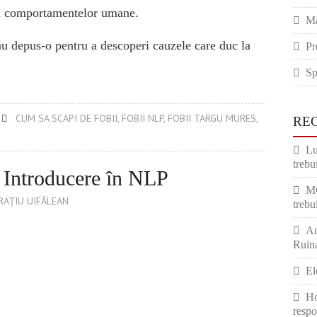
 a comportamentelor umane.
Ma
u depus-o pentru a descoperi cauzele care duc la
Pr
Sp
CUM SA SCAPI DE FOBII
,
FOBII NLP
,
FOBII TARGU MURES
,
RE
Lu
trebui
– Introducere în NLP
M
RAȚIU UIFĂLEAN
trebui
An
Ruina
El
Ho
respo