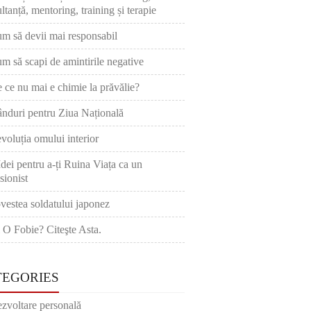
ltanță, mentoring, training și terapie
m să devii mai responsabil
m să scapi de amintirile negative
 ce nu mai e chimie la prăvălie?
nduri pentru Ziua Națională
voluția omului interior
Idei pentru a-ți Ruina Viața ca un
sionist
vestea soldatului japonez
 O Fobie? Citeşte Asta.
TEGORIES
zvoltare personală