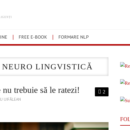
LIGENȚI
INE
FREE E-BOOK
FORMARE NLP
NEURO LINGVISTICĂ
nu trebuie să le ratezi!
2
U UIFĂLEAN
FO