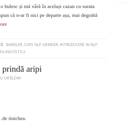
 o hulesc și mă vâră în același cazan cu surata
 spun că n-ar fi nici pe departe așa, mai degrabă
ore
BANDLER
,
CURS NLP
,
GRINDER
,
INTRODUCERE IN NLP
,
OLINGVISTICA
 prindă aripi
U UIFĂLEAN
…de tinichea.