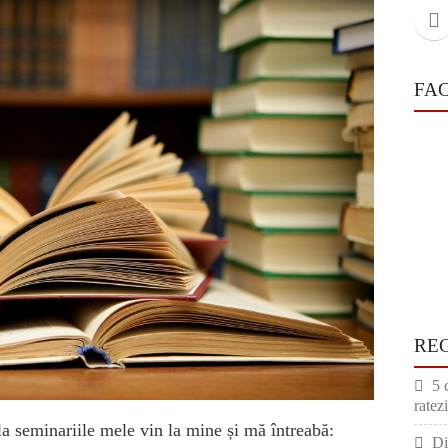
FA
RE
5 
ratezi
la seminariile mele vin la mine și mă întreabă:
Di