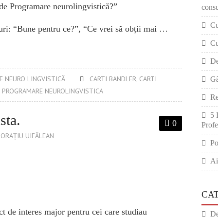
 de Programare neurolingvistică?”
consu
Cu
uri: “Bune pentru ce?”, “Ce vrei să obții mai …
Cu
De
 NEURO LINGVISTICĂ
CARTI BANDLER
,
CARTI
Gâ
I PROGRAMARE NEUROLINGVISTICA
Re
5 
sta.
0
Profe
ORAȚIU UIFĂLEAN
Po
Ai
CA
ct de interes major pentru cei care studiau
De