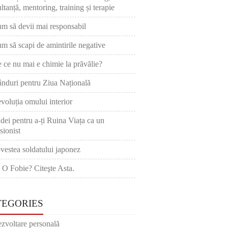
ltanță, mentoring, training și terapie
m să devii mai responsabil
m să scapi de amintirile negative
 ce nu mai e chimie la prăvălie?
nduri pentru Ziua Națională
voluția omului interior
Idei pentru a-ți Ruina Viața ca un
sionist
vestea soldatului japonez
 O Fobie? Citeşte Asta.
TEGORIES
zvoltare personală