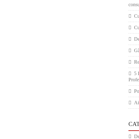
consu
Cu
Cu
De
Gâ
Re
5 
Profe
Po
Ai
CA
De