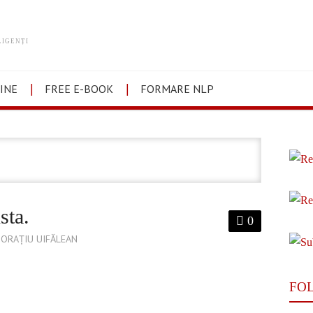
LIGENȚI
INE
FREE E-BOOK
FORMARE NLP
sta.
0
ORAȚIU UIFĂLEAN
FO