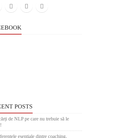
CEBOOK
CENT POSTS
cărți de NLP pe care nu trebuie să le
!
ferențele esențiale dintre coaching,