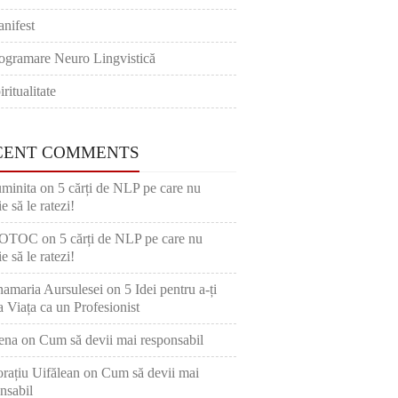
nifest
ogramare Neuro Lingvistică
iritualitate
CENT COMMENTS
minita
on
5 cărți de NLP pe care nu
e să le ratezi!
OTOC
on
5 cărți de NLP pe care nu
e să le ratezi!
amaria Aursulesei
on
5 Idei pentru a-ți
 Viața ca un Profesionist
ena
on
Cum să devii mai responsabil
rațiu Uifălean
on
Cum să devii mai
nsabil