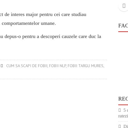
ct de interes major pentru cei care studiau
 a comportamentelor umane.
FA
u depus-o pentru a descoperi cauzele care duc la
CUM SA SCAPI DE FOBII
,
FOBII NLP
,
FOBII TARGU MURES
,
RE
5 
ratezi
Di