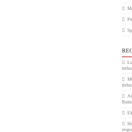
Ma
Pr
Sp
RE
Lu
trebui
M
trebui
An
Ruina
El
Ho
respo