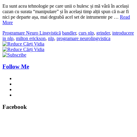
Eu sunt acea tehnologie pe care unii o hulesc și mă vâră în același
cazan cu surata “manipulare” și în același timp alții spun că n-ar fi
nici pe departe așa, mai degrabă acel set de intrumente pe …
Read
More
Programare Neuro Lingvistică
bandler
,
curs nlp
,
grinder
,
introducere
in nlp
,
milton erickson
,
nlp
,
programare neurolingvistica
Follow Me
Facebook