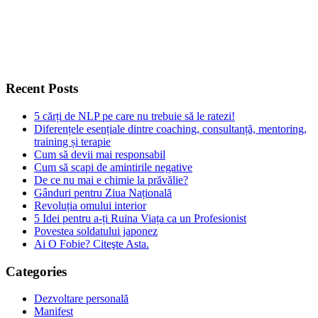
Recent Posts
5 cărți de NLP pe care nu trebuie să le ratezi!
Diferențele esențiale dintre coaching, consultanță, mentoring,
training și terapie
Cum să devii mai responsabil
Cum să scapi de amintirile negative
De ce nu mai e chimie la prăvălie?
Gânduri pentru Ziua Națională
Revoluția omului interior
5 Idei pentru a-ți Ruina Viața ca un Profesionist
Povestea soldatului japonez
Ai O Fobie? Citeşte Asta.
Categories
Dezvoltare personală
Manifest