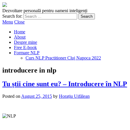
Dezvoltare personală pentru oameni inteligenți
Search for:
Menu
Close
Home
About
Despre mine
Free E-book
Formare NLP
Curs NLP Practitioner Cluj Napoca 2022
introducere in nlp
Tu știi cine sunt eu? – Introducere în NLP
Posted on
August 25, 2015
by
Horațiu Uifălean