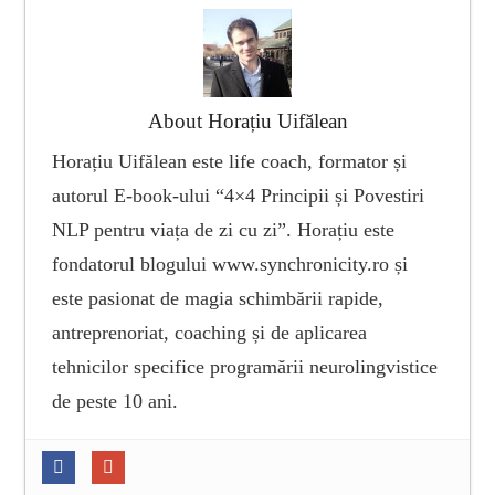
About Horațiu Uifălean
Horațiu Uifălean este life coach, formator și
autorul E-book-ului “4×4 Principii și Povestiri
NLP pentru viața de zi cu zi”. Horațiu este
fondatorul blogului www.synchronicity.ro și
este pasionat de magia schimbării rapide,
antreprenoriat, coaching și de aplicarea
tehnicilor specifice programării neurolingvistice
de peste 10 ani.
5 cărți de NLP pe care nu trebuie să le
ratezi!
- May 30, 2017