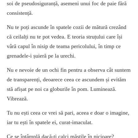
soi de pseudosiguranță, asemeni unui foc de paie fără
consistență.
Nu te poți ascunde în spatele cozii de mătură crezând
că ceilalți nu te pot vedea. E teoria struțului care își
vâră capul în nisip de teama pericolului, în timp ce
grenadele-i șuieră pe la urechi.
Nu e nevoie de un ochi fin pentru a observa cât suntem
de transparenți, deoarece ceea ce ascundem și evităm
stă afișat pe noi ca globurile în pom. Luminează.
Vibrează.
Tu nu ești ceea ce vrei să pari, aceea e doar o imagine,
iar tu ești în spatele ei, curat-imaculat.
Ce se întâmplă dacă-ți calci măștile în picioare?