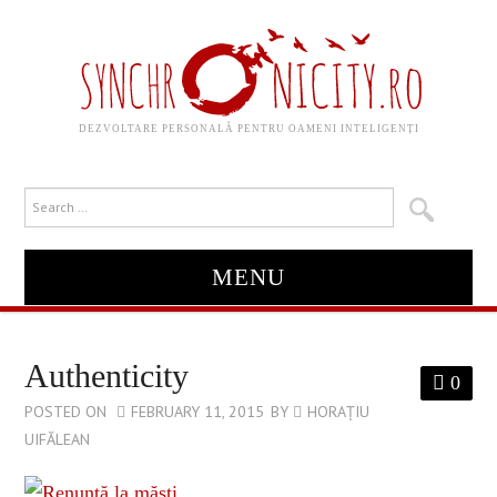
DEZVOLTARE PERSONALĂ PENTRU OAMENI INTELIGENȚI
MENU
HOME
Authenticity
0
ABOUT
POSTED ON
FEBRUARY 11, 2015
BY
HORAȚIU
UIFĂLEAN
DESPRE MINE