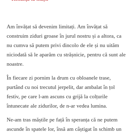
FREE E-BOOK
FORMARE NLP
Am învățat să devenim limitați. Am învățat să
construim ziduri groase în jurul nostru și a altora, ca
nu cumva să putem privi dincolo de ele și nu uităm
niciodată să le aparăm cu strășnicie, pentru că sunt ale
noastre.
În fiecare zi pornim la drum cu obloanele trase,
purtând cu noi trecutul jerpelit, dar ambalat în țol
festiv, pe care l-am ascuns cu grijă la colțurile
întunecate ale zidurilor, de n-ar vedea lumina.
Ne-am tras măștile pe față în speranța că ne putem
ascunde în spatele lor, însă am câștigat în schimb un